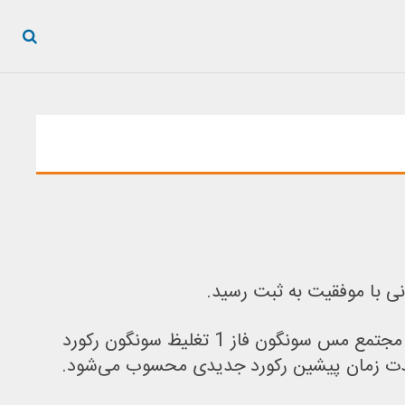
افزون بر این، تغلیظ میدوک نیز تولید 32 هزار و 514 تن کنسانتره مس را برای این دوره به ثبت رساند. در مجتمع مس سونگون فاز 1 تغلیظ سونگون رکورد