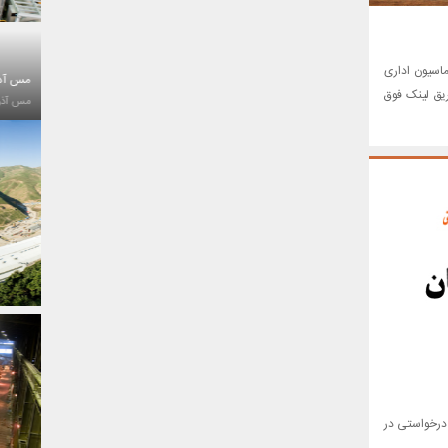
ماسیون اداری
مس آذر
ریق لینک فوق
مس آذر
 درخواستی در