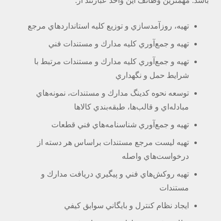
باشد. مهمترين وظائف اين واحد عبارتند از:
تهيه، روزآمدسازي و توزيع كليه استانداردهاي مرجع
تهيه و جمع‌آوري كليه مدارك و مستندات فني
تهيه و جمع‌آوري كليه مدارك و مستندات مرتبط با
شرايط حمل و نگهداري
توسعه نحوه كدينگ مدارك و مستندات، نمونه‌هاي
مبادله‌اي و قالب‌ها، طبقه‌بندي كالاها
تهيه و جمع‌آوري شناسنامه‌هاي فني قطعات
تهيه ليست مرجع مستندات براساس هر دسته از
درخواست‌هاي واصله
تهيه روكش‌هاي فني و پيگيري دريافت مدارك و
مستندات
ايجاد نظام كنترل و بايگاني سوابق كيفي