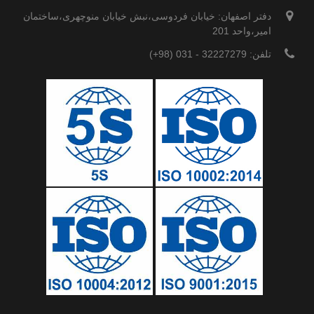
دفتر اصفهان: خیابان فردوسی،نبش خیابان منوچهری،ساختمان
امیر،واحد 201
تلفن: 32227279 - 031 (98+)