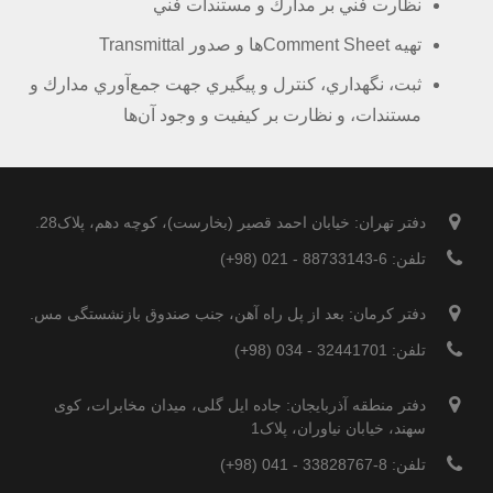
نظارت فني بر مدارك و مستندات فني
تهيه Comment Sheetها و صدور Transmittal
ثبت، نگهداري، كنترل و پيگيري جهت جمع‌آوري مدارك و
مستندات، و نظارت بر كيفيت و وجود آن‌ها
دفتر تهران: خیابان احمد قصیر (بخارست)، کوچه دهم، پلاک28.
تلفن: 6-88733143 - 021 (98+)
دفتر کرمان: بعد از پل راه آهن، جنب صندوق بازنشستگی مس.
تلفن: 32441701 - 034 (98+)
دفتر منطقه آذربایجان: جاده ایل گلی، میدان مخابرات، کوی
سهند، خیابان نیاوران، پلاک1
تلفن: 8-33828767 - 041 (98+)