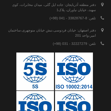
دفتر منطقه آذربایجان: جاده ایل گلی، میدان مخابرات، کوی
سهند، خیابان نیاوران، پلاک1
تلفن: 8-33828767 - 041 (98+)
دفتر اصفهان: خیابان فردوسی،نبش خیابان منوچهری،ساختمان
امیر،واحد 201
تلفن: 32227279 - 031 (98+)