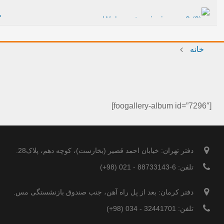
خانه
[foogallery-album id=”7296″]
دفتر تهران: خیابان احمد قصیر (بخارست)، کوچه دهم، پلاک28.
تلفن: 6-88733143 - 021 (98+)
دفتر کرمان: بعد از پل راه آهن، جنب صندوق بازنشستگی مس.
تلفن: 32441701 - 034 (98+)