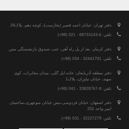
دفتر تهران: خیابان احمد قصیر (بخارست)، کوچه دهم، پلاک28.
تلفن: 6-88733143 - 021 (98+)
دفتر کرمان: بعد از پل راه آهن، جنب صندوق بازنشستگی مس.
تلفن: 32441701 - 034 (98+)
دفتر منطقه آذربایجان: جاده ایل گلی، میدان مخابرات، کوی
سهند، خیابان نیاوران، پلاک1
تلفن: 8-33828767 - 041 (98+)
دفتر اصفهان: خیابان فردوسی،نبش خیابان منوچهری،ساختمان
امیر،واحد 201
تلفن: 32227279 - 031 (98+)