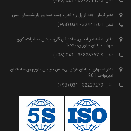
تلفن: 6-88733143 - 021 (98+)
دفتر کرمان: بعد از پل راه آهن، جنب صندوق بازنشستگی مس.
تلفن: 32441701 - 034 (98+)
دفتر منطقه آذربایجان: جاده ایل گلی، میدان مخابرات، کوی
سهند، خیابان نیاوران، پلاک1
تلفن: 8-33828767 - 041 (98+)
دفتر اصفهان: خیابان فردوسی،نبش خیابان منوچهری،ساختمان
امیر،واحد 201
تلفن: 32227279 - 031 (98+)