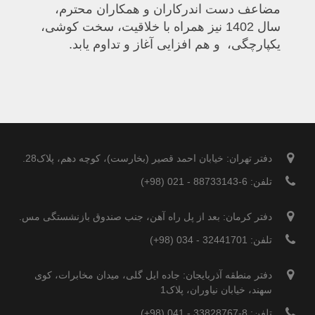
مضاعف دست اندرکاران و همکاران محترم،
سال 1402 نیز همراه با خلاقیت، سخت کوشی،
یکپارچگی، و هم افزایی آغاز و تداوم یابد.
دفتر تهران: خیابان احمد قصیر (بخارست)، کوچه دهم، پلاک28.
تلفن: 6-88733143 - 021 (98+)
دفتر کرمان: بعد از پل راه آهن، جنب صندوق بازنشستگی مس.
تلفن: 32441701 - 034 (98+)
دفتر منطقه آذربایجان: جاده ایل گلی، میدان مخابرات، کوی
سهند، خیابان نیاوران، پلاک1
تلفن: 8-33828767 - 041 (98+)