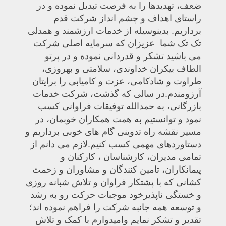
ضعف، تهدیدها را به فرصت تبدیل نموده و در
راستای اهداف و چشم انداز شرکت قدم
برداریم. بدینوسیله از خدمات ارزشمند و همدلی
تک تک شما عزیزان که سرمایه اصلی شرکت
می باشید تشکر و قدردانی نموده و در پرتو
الطاف بیکران خداوندی، سلامتی و بهروزی،
طراوت و شادکامی، عزت و کامیابی را برایتان
آرزومندم.
در سالی که گذشت، شرکت خدمات
بازرگانی، به حمدالله توفیقات فراوانی کسب
نمود و توانستیم به همت همکاران خوبمان، در
مسیر نقشه راه تدوینی گام های خوبی برداریم و
دستاوردهای مهمی کسب کنیم.
لازم می دانم از
تمامی مدیران، کارشناسان ، کارکنان و
پیمانکاران، تامین کنندگان و مشاوران و زحمت
کشانی که با پشتکار فراوان و تلاش شبانه روزی
و خستگی ناپذیرخود موجبات حرکت رو به رشد
و توسعه همه جانبه شرکت را فراهم نموده اند؛
تقدیر و تشکر نمایم وامیدوارم با کمک و تلاش