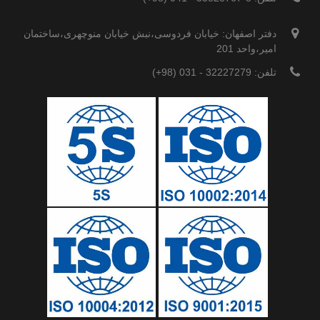
دفتر اصفهان: خیابان فردوسی،نبش خیابان منوچهری،ساختمان
امیر،واحد 201
تلفن: 32227279 - 031 (98+)